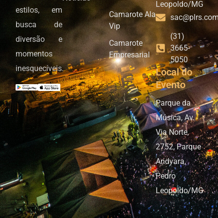
Leopoldo/MG
estilos, em
Camarote Ala
sac@plrs.com
busca de
Vip
(31)
diversão e
Camarote
3665-
momentos
Empresarial
5050
inesquecíveis.
Local do
Evento
Parque da
Música, Av.
Via Norte,
2752, Parque
Andyara,
Pedro
Leopoldo/MG