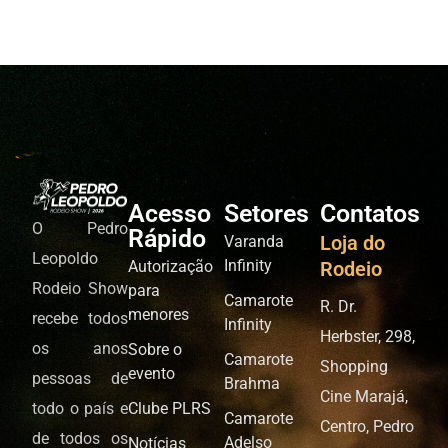
Acesso
Setores
Contatos
O Pedro
Rápido
Loja do
Varanda
Leopoldo
Infinity
Autorização
Rodeio
Rodeio Show
para
Camarote
R. Dr.
menores
recebe todos
Infinity
Herbster, 298,
os anos
Sobre o
Camarote
Shopping
evento
pessoas de
Brahma
Cine Marajá,
todo o país e
Clube PLRS
Camarote
Centro, Pedro
de todos os
Adelso
Notícias