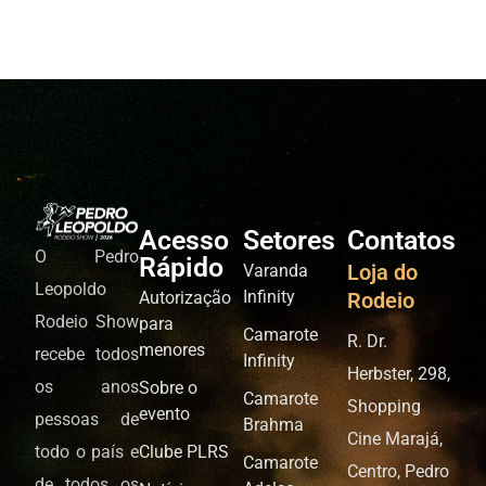
Acesso
Setores
Contatos
O Pedro
Rápido
Loja do
Varanda
Leopoldo
Infinity
Autorização
Rodeio
Rodeio Show
para
Camarote
R. Dr.
menores
recebe todos
Infinity
Herbster, 298,
os anos
Sobre o
Camarote
Shopping
evento
pessoas de
Brahma
Cine Marajá,
todo o país e
Clube PLRS
Camarote
Centro, Pedro
de todos os