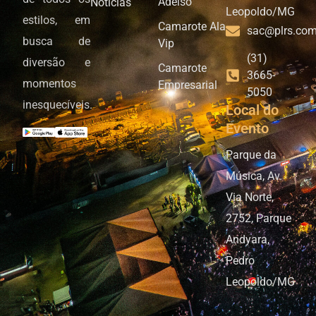
Adelso
Notícias
Leopoldo/MG
estilos, em
Camarote Ala
sac@plrs.com
busca de
Vip
(31)
diversão e
Camarote
3665-
momentos
Empresarial
5050
inesquecíveis.
Local do
Evento
Parque da
Música, Av.
Via Norte,
2752, Parque
Andyara,
Pedro
Leopoldo/MG