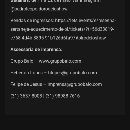
Batalhas:
de 19 a 22 de maio, via Instagram
@pedroleopoldorodeioshow
Vendas de ingressos:
https://lets.events/e/resenha-
sertaneja-aquecimento-de-pl/tickets/?t=56d33819-
c768-4d4b-8895-91b126d6fa97#plrodeioshow
Assessoria de imprensa:
Grupo Balo –
www.grupobalo.com
Heberton Lopes –
hlopes@grupobalo.com
Felipe de Jesus –
imprensa@grupobalo.com
(31) 3637 8008 | (31) 98988 7616