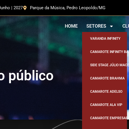
Junho | 2027
Parque da Música, Pedro Leopoldo/MG
HOME
SETORES
CL
VARANDA INFINITY
CAMAROTE INFINITY BA
SIDE STAGE JÚLIO MAC
o público
CAMAROTE BRAHMA
CAMAROTE ADELSO
CAMAROTE ALA VIP
CAMAROTE EMPRESARI