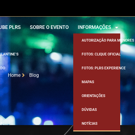
UBE PLRS
SOBRE O EVENTO
INFORMAÇÕES
AUTORIZAÇÃO PARA MENORES
LLANTINE’S
FOTOS: CLIQUE OFICIAL
EDO
FOTOS: PLRS EXPERIENCE
Home
Blog
MAPAS
ORIENTAÇÕES
DÚVIDAS
AL
NOTÍCIAS