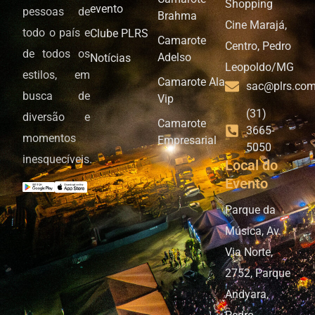
Shopping
evento
pessoas de
Brahma
Cine Marajá,
todo o país e
Clube PLRS
Camarote
Centro, Pedro
de todos os
Adelso
Notícias
Leopoldo/MG
estilos, em
Camarote Ala
sac@plrs.com
busca de
Vip
(31)
diversão e
Camarote
3665-
momentos
Empresarial
5050
inesquecíveis.
Local do
Evento
Parque da
Música, Av.
Via Norte,
2752, Parque
Andyara,