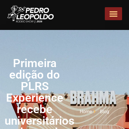
Primeira
edição do
PLRS
Experience
recebe
Home
Blog
universitários