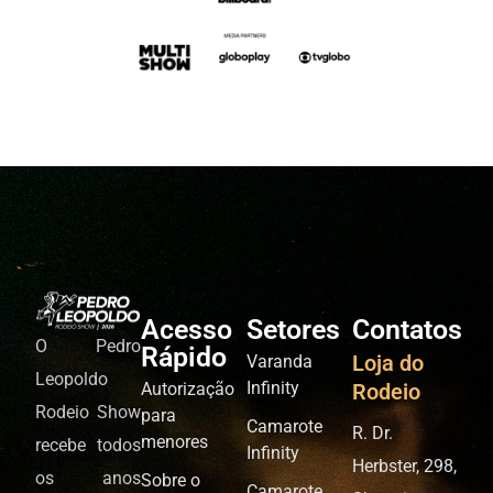
Acesso
Setores
Contatos
O Pedro
Rápido
Loja do
Varanda
Leopoldo
Infinity
Autorização
Rodeio
Rodeio Show
para
Camarote
R. Dr.
menores
recebe todos
Infinity
Herbster, 298,
os anos
Sobre o
Camarote