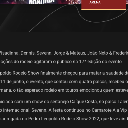
ARENA
sadinha, Dennis, Sevenn, Jorge & Mateus, João Neto & Frederico
moções do rodeio agitaram o público na 17ª edição do evento
opoldo Rodeio Show finalmente chegou para matar a saudade da
 e 11 de junho, o evento, que contou com quatro palcos, recebeu
semana, o tão esperado rodeio em touros emocionou quem esteve
i iniciada com um show do sertanejo Caíque Costa, no palco Tale
 internacional, Sevenn. A festa continuou no Camarote Ala Vip
madrugada do Pedro Leopoldo Rodeio Show 2022, que teve ainda