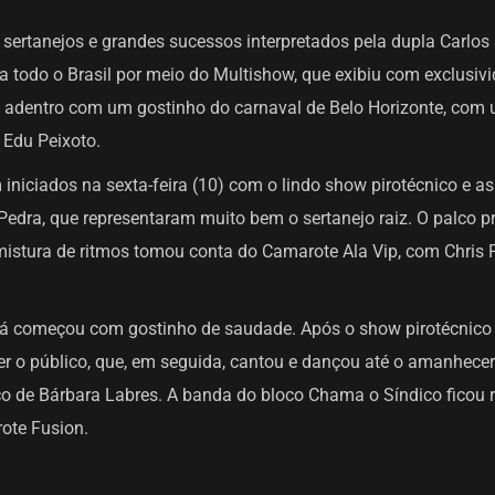
sertanejos e grandes sucessos interpretados pela dupla Carlos 
ra todo o Brasil por meio do Multishow, que exibiu com exclusi
 adentro com um gostinho do carnaval de Belo Horizonte, com
 Edu Peixoto.
 iniciados na sexta-feira (10) com o lindo show pirotécnico e 
Pedra, que representaram muito bem o sertanejo raiz. O palco pr
mistura de ritmos tomou conta do Camarote Ala Vip, com Chris 
á começou com gostinho de saudade. Após o show pirotécnico e
r o público, que, em seguida, cantou e dançou até o amanhecer
ônico de Bárbara Labres. A banda do bloco Chama o Síndico fico
ote Fusion.