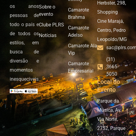
Herbster, 298,
os anos
Sobre o
Camarote
Shopping
evento
pessoas de
Brahma
Cine Marajá,
todo o país e
Clube PLRS
Camarote
Centro, Pedro
de todos os
Adelso
Notícias
Leopoldo/MG
estilos, em
Camarote Ala
sac@plrs.com
busca de
Vip
(31)
diversão e
Camarote
3665-
momentos
Empresarial
5050
inesquecíveis.
Local do
Evento
Parque da
Música, Av.
Via Norte,
2752, Parque