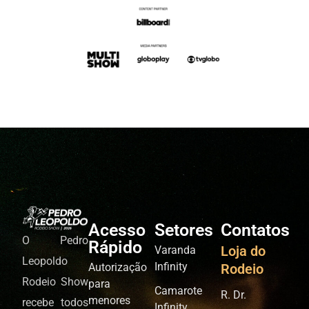
Acesso
Setores
Contatos
O Pedro
Rápido
Loja do
Varanda
Leopoldo
Infinity
Autorização
Rodeio
Rodeio Show
para
Camarote
R. Dr.
menores
recebe todos
Infinity